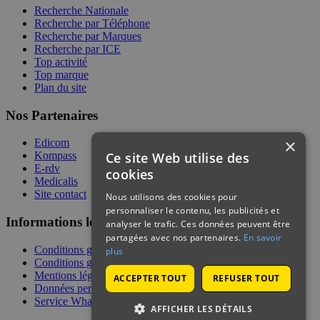
Recherche Nationale
Recherche par Téléphone
Recherche par Marques
Recherche par ICE
Top activité
Top marque
Plan du site
Nos Partenaires
×
Edicom
Ce site Web utilise des
Kompass
E-rdv
cookies
Medicalis
Site contact
Nous utilisons des cookies pour
personnaliser le contenu, les publicités et
Informations légales
analyser le trafic. Ces données peuvent être
partagées avec nos partenaires.
En savoir
Conditions générales de services
plus
Conditions générales de vente
Mentions légales
ACCEPTER TOUT
REFUSER TOUT
Données personnelles
Service WhatsApp
AFFICHER LES DÉTAILS