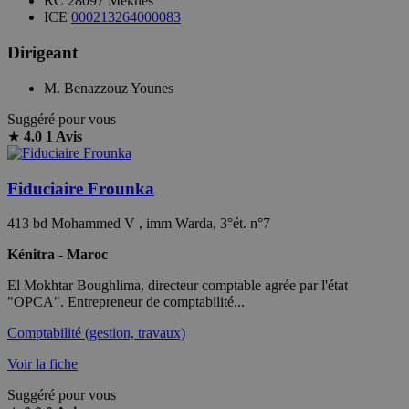
RC
28097 Meknès
ICE
000213264000083
Dirigeant
M. Benazzouz Younes
Suggéré pour vous
★
4.0
1 Avis
Fiduciaire Frounka
413 bd Mohammed V , imm Warda, 3°ét. n°7
Kénitra - Maroc
El Mokhtar Boughlima, directeur comptable agrée par l'état
"OPCA". Entrepreneur de comptabilité...
Comptabilité (gestion, travaux)
Voir la fiche
Suggéré pour vous