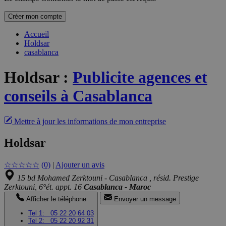
Créer mon compte
Accueil
Holdsar
casablanca
Holdsar
:
Publicite agences et
conseils à Casablanca
Mettre à jour les informations de mon entreprise
Holdsar
☆
☆
☆
☆
☆
(0)
|
Ajouter un avis
15 bd Mohamed Zerktouni - Casablanca , résid. Prestige
Zerktouni, 6°ét. appt. 16
Casablanca - Maroc
Afficher le téléphone
Envoyer un message
Tel 1:
05 22 20 64 03
Tel 2:
05 22 20 92 31