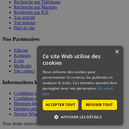
Recherche par Téléphone
Recherche par Marques
Recherche par ICE
Top activité
Top marque
Plan du site
Nos Partenaires
×
Edicom
Ce site Web utilise des
Kompass
E-rdv
cookies
Medicalis
Site contact
Nous utilisons des cookies pour
personnaliser le contenu, les publicités et
Informations légales
analyser le trafic. Ces données peuvent être
partagées avec nos partenaires.
En savoir
Conditions générales de services
plus
Conditions générales de vente
Mentions légales
ACCEPTER TOUT
REFUSER TOUT
Données personnelles
Service WhatsApp
AFFICHER LES DÉTAILS
Tous droits réservés | © Telecontact 2026