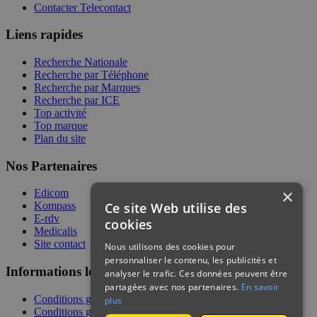
Contacter Telecontact
Liens rapides
Recherche Nationale
Recherche par Téléphone
Recherche par Marques
Recherche par ICE
Top activité
Top marque
Plan du site
Nos Partenaires
×
Edicom
Ce site Web utilise des
Kompass
E-rdv
cookies
Medicalis
Site contact
Nous utilisons des cookies pour
personnaliser le contenu, les publicités et
Informations légales
analyser le trafic. Ces données peuvent être
partagées avec nos partenaires.
En savoir
Conditions générales de services
plus
Conditions générales de vente