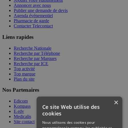
Ajouter votre établissement
Annoncer avec nous
Publier une demande de devis
Agenda événementiel
Pharmacie de garde
Contacter Telecontact
Liens rapides
Recherche Nationale
Recherche par Téléphone
Recherche par Marques
Recherche par ICE
Top activité
Top marque
Plan du site
Nos Partenaires
×
Edicom
Ce site Web utilise des
Kompass
E-rdv
cookies
Medicalis
Site contact
Nous utilisons des cookies pour
personnaliser le contenu, les publicités et