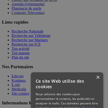
Agenda événementiel
Pharmacie de garde
Contacter Telecontact
Liens rapides
Recherche Nationale
Recherche par Téléphone
Recherche par Marques
Recherche par ICE
Top activité
Top marque
Plan du site
Nos Partenaires
×
Edicom
Ce site Web utilise des
Kompass
E-rdv
cookies
Medicalis
Site contact
Nous utilisons des cookies pour
personnaliser le contenu, les publicités et
Informations légales
analyser le trafic. Ces données peuvent être
partagées avec nos partenaires.
En savoir