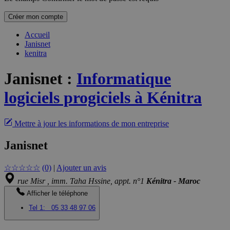
Créer mon compte
Accueil
Janisnet
kenitra
Janisnet
:
Informatique
logiciels progiciels à Kénitra
Mettre à jour les informations de mon entreprise
Janisnet
☆
☆
☆
☆
☆
(0)
|
Ajouter un avis
rue Misr , imm. Taha Hssine, appt. n°1
Kénitra - Maroc
Afficher le téléphone
Tel 1:
05 33 48 97 06