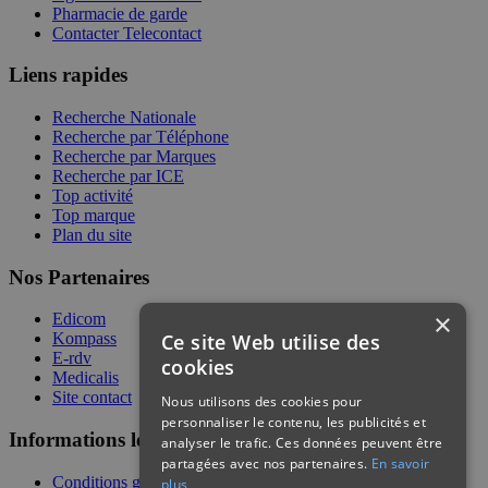
Pharmacie de garde
Contacter Telecontact
Liens rapides
Recherche Nationale
Recherche par Téléphone
Recherche par Marques
Recherche par ICE
Top activité
Top marque
Plan du site
Nos Partenaires
×
Edicom
Ce site Web utilise des
Kompass
E-rdv
cookies
Medicalis
Site contact
Nous utilisons des cookies pour
personnaliser le contenu, les publicités et
Informations légales
analyser le trafic. Ces données peuvent être
partagées avec nos partenaires.
En savoir
Conditions générales de services
plus