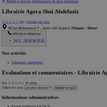
Mettre à jour les informations de mon entreprise
Librairie Agora Sbai Abdelaziz
☆
☆
☆
☆
☆
(0)
|
Ajouter un avis
68 bd Mohammed V - Autre ville Impaca
Tétouan - Maroc
Afficher le téléphone
Tel 1:
08 08 58 30 31
Nos activités
Librairies, papeteries
Évaluations et commentaires - Librairie A
0.0
☆☆☆☆☆
(0 avis)
Filtrer les avis
Ajouter un avis
Informations administratives
Forme juridique
SA DCS