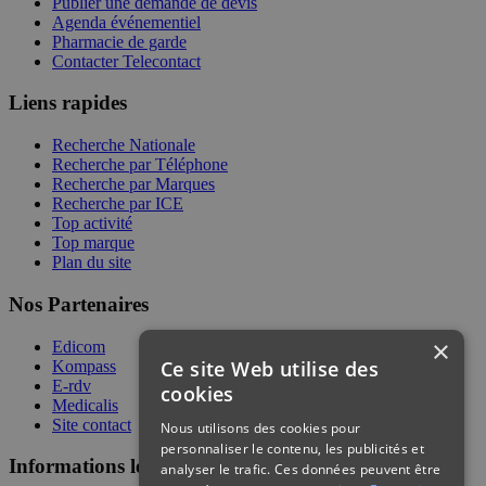
Publier une demande de devis
Agenda événementiel
Pharmacie de garde
Contacter Telecontact
Liens rapides
Recherche Nationale
Recherche par Téléphone
Recherche par Marques
Recherche par ICE
Top activité
Top marque
Plan du site
Nos Partenaires
×
Edicom
Ce site Web utilise des
Kompass
E-rdv
cookies
Medicalis
Site contact
Nous utilisons des cookies pour
personnaliser le contenu, les publicités et
Informations légales
analyser le trafic. Ces données peuvent être