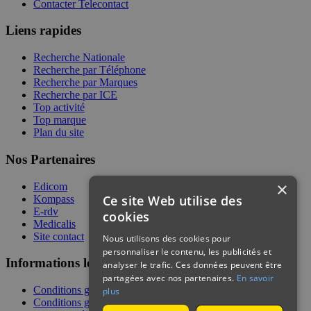
Contacter Telecontact
Liens rapides
Recherche Nationale
Recherche par Téléphone
Recherche par Marques
Recherche par ICE
Top activité
Top marque
Plan du site
Nos Partenaires
×
Edicom
Ce site Web utilise des
Kompass
E-rdv
cookies
Medicalis
Site contact
Nous utilisons des cookies pour
personnaliser le contenu, les publicités et
Informations légales
analyser le trafic. Ces données peuvent être
partagées avec nos partenaires.
En savoir
Conditions générales de services
plus
Conditions générales de vente