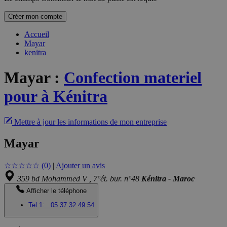
Créer mon compte
Accueil
Mayar
kenitra
Mayar
:
Confection materiel
pour à Kénitra
Mettre à jour les informations de mon entreprise
Mayar
☆
☆
☆
☆
☆
(0)
|
Ajouter un avis
359 bd Mohammed V , 7°ét. bur. n°48
Kénitra - Maroc
Afficher le téléphone
Tel 1:
05 37 32 49 54