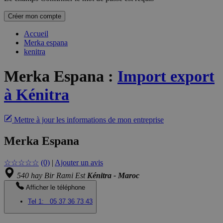
Créer mon compte
Accueil
Merka espana
kenitra
Merka Espana
:
Import export
à Kénitra
Mettre à jour les informations de mon entreprise
Merka Espana
☆
☆
☆
☆
☆
(0)
|
Ajouter un avis
540 hay Bir Rami Est
Kénitra - Maroc
Afficher le téléphone
Tel 1:
05 37 36 73 43