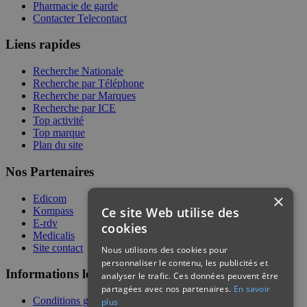
Pharmacie de garde
Contacter Telecontact
Liens rapides
Recherche Nationale
Recherche par Téléphone
Recherche par Marques
Recherche par ICE
Top activité
Top marque
Plan du site
Nos Partenaires
×
Edicom
Ce site Web utilise des
Kompass
E-rdv
cookies
Medicalis
Site contact
Nous utilisons des cookies pour
personnaliser le contenu, les publicités et
Informations légales
analyser le trafic. Ces données peuvent être
partagées avec nos partenaires.
En savoir
Conditions générales de services
plus