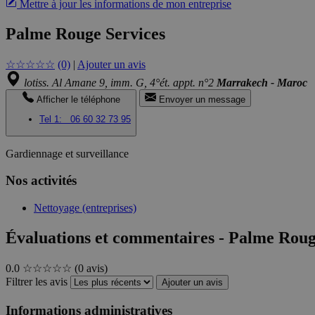
Mettre à jour les informations de mon entreprise
Palme Rouge Services
☆
☆
☆
☆
☆
(0)
|
Ajouter un avis
lotiss. Al Amane 9, imm. G, 4°ét. appt. n°2
Marrakech - Maroc
Afficher le téléphone
Envoyer un message
Tel 1:
06 60 32 73 95
Gardiennage et surveillance
Nos activités
Nettoyage (entreprises)
Évaluations et commentaires - Palme Roug
0.0
☆☆☆☆☆
(0 avis)
Filtrer les avis
Ajouter un avis
Informations administratives