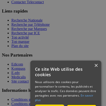
Contacter Telecontact
Liens rapides
Recherche Nationale
Recherche par Téléphone
Recherche par Marques
Recherche par ICE
Top activité
Top marque
Plan du site
Nos Partenaires
×
Edicom
Ce site Web utilise des
Kompass
E-rdv
cookies
Medicalis
Site contact
Nous utilisons des cookies pour
personnaliser le contenu, les publicités et
Informations légales
analyser le trafic. Ces données peuvent être
partagées avec nos partenaires.
En savoir
Conditions générales de services
plus
Conditions générales de vente