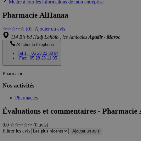
Mettre à jour les informations de mon entreprise
Pharmacie AlHanaa
☆
☆
☆
☆
☆
(0)
|
Ajouter un avis
114 Bis bd Hadj Lahbib , les Amicales
Agadir - Maroc
Afficher le téléphone
Tel 1:
05 28 22 88 94
Fax:
05 28 23 11 05
Pharmacie
Nos activités
Pharmacies
Évaluations et commentaires - Pharmacie
0.0
☆☆☆☆☆
(0 avis)
Filtrer les avis
Ajouter un avis