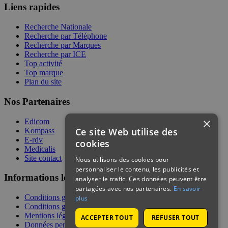
Liens rapides
Recherche Nationale
Recherche par Téléphone
Recherche par Marques
Recherche par ICE
Top activité
Top marque
Plan du site
Nos Partenaires
×
Edicom
Ce site Web utilise des
Kompass
E-rdv
cookies
Medicalis
Site contact
Nous utilisons des cookies pour
personnaliser le contenu, les publicités et
Informations légales
analyser le trafic. Ces données peuvent être
partagées avec nos partenaires.
En savoir
Conditions générales de services
plus
Conditions générales de vente
Mentions légales
ACCEPTER TOUT
REFUSER TOUT
Données personnelles