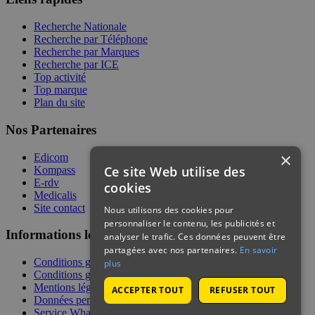
Recherche Nationale
Recherche par Téléphone
Recherche par Marques
Recherche par ICE
Top activité
Top marque
Plan du site
Nos Partenaires
×
Edicom
Ce site Web utilise des
Kompass
E-rdv
cookies
Medicalis
Site contact
Nous utilisons des cookies pour
personnaliser le contenu, les publicités et
Informations légales
analyser le trafic. Ces données peuvent être
partagées avec nos partenaires.
En savoir
Conditions générales de services
plus
Conditions générales de vente
Mentions légales
ACCEPTER TOUT
REFUSER TOUT
Données personnelles
Service WhatsApp