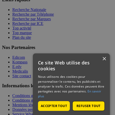
Recherche Nationale
Recherche par Téléphone
Recherche par Marques
Recherche par ICE
Top activité
Top marque
Plan du site
Nos Partenaires
×
Edicom
Ce site Web utilise des
Kompass
E-rdv
cookies
Medicalis
Site contact
Nous utilisons des cookies pour
personnaliser le contenu, les publicités et
Informations légales
analyser le trafic. Ces données peuvent être
partagées avec nos partenaires.
En savoir
Conditions générales de services
plus
Conditions générales de vente
Mentions légales
ACCEPTER TOUT
REFUSER TOUT
Données personnelles
Service WhatsApp