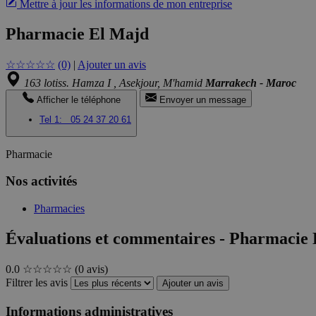
Mettre à jour les informations de mon entreprise
Pharmacie El Majd
☆
☆
☆
☆
☆
(0)
|
Ajouter un avis
163 lotiss. Hamza I , Asekjour, M'hamid
Marrakech - Maroc
Afficher le téléphone
Envoyer un message
Tel 1:
05 24 37 20 61
Pharmacie
Nos activités
Pharmacies
Évaluations et commentaires - Pharmacie
0.0
☆☆☆☆☆
(0 avis)
Filtrer les avis
Ajouter un avis
Informations administratives