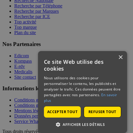
Recherche Nationale
Recherche par Téléphone
Recherche par Marques
Recherche par ICE
Top activité
Top marque
Plan du site
Nos Partenaires
×
Edicom
Ce site Web utilise des
Kompass
E-rdv
cookies
Medicalis
Site contact
Nous utilisons des cookies pour
personnaliser le contenu, les publicités et
Informations légales
analyser le trafic. Ces données peuvent être
partagées avec nos partenaires.
En savoir
Conditions générales de services
plus
Conditions générales de vente
Mentions légales
ACCEPTER TOUT
REFUSER TOUT
Données personnelles
Service WhatsApp
AFFICHER LES DÉTAILS
Tous droits réservés | © Telecontact 2026