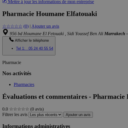
Mettre à jour les informations de mon entreprise
Pharmacie Houmane Elfatouaki
☆
☆
☆
☆
☆
(0)
|
Ajouter un avis
956 bd Houmane El Fetouaki , Sidi Youssef Ben Ali
Marrakech 
Afficher le téléphone
Tel 1:
05 24 40 55 54
Pharmacie
Nos activités
Pharmacies
Évaluations et commentaires - Pharmacie
0.0
☆☆☆☆☆
(0 avis)
Filtrer les avis
Ajouter un avis
Informations administratives