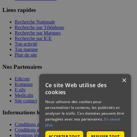
Liens rapides
Recherche Nationale
Recherche par Téléphone
Recherche par Marques
Recherche par ICE
Top activité
Top marque
Plan du site
Nos Partenaires
×
Edicom
Ce site Web utilise des
Kompass
E-rdv
cookies
Medicalis
Site contact
Nous utilisons des cookies pour
personnaliser le contenu, les publicités et
Informations légales
analyser le trafic. Ces données peuvent être
partagées avec nos partenaires.
En savoir
Conditions générales de services
plus
Conditions générales de vente
Mentions légales
ACCEPTER TOUT
REFUSER TOUT