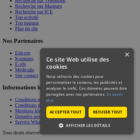
Recherche par Téléphone
Recherche par Marques
Recherche par ICE
Top activité
Top marque
Plan du site
Nos Partenaires
×
Edicom
Ce site Web utilise des
Kompass
E-rdv
cookies
Medicalis
Site contact
Nous utilisons des cookies pour
personnaliser le contenu, les publicités et
Informations légales
analyser le trafic. Ces données peuvent être
partagées avec nos partenaires.
En savoir
Conditions générales de services
plus
Conditions générales de vente
Mentions légales
ACCEPTER TOUT
REFUSER TOUT
Données personnelles
Service WhatsApp
AFFICHER LES DÉTAILS
Tous droits réservés | © Telecontact 2026