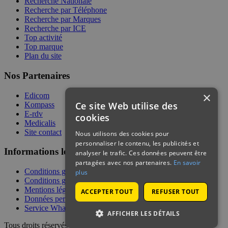
Recherche Nationale
Recherche par Téléphone
Recherche par Marques
Recherche par ICE
Top activité
Top marque
Plan du site
Nos Partenaires
×
Edicom
Ce site Web utilise des
Kompass
E-rdv
cookies
Medicalis
Site contact
Nous utilisons des cookies pour
personnaliser le contenu, les publicités et
Informations légales
analyser le trafic. Ces données peuvent être
partagées avec nos partenaires.
En savoir
Conditions générales de services
plus
Conditions générales de vente
Mentions légales
ACCEPTER TOUT
REFUSER TOUT
Données personnelles
Service WhatsApp
AFFICHER LES DÉTAILS
Tous droits réservés | © Telecontact 2026