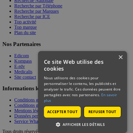
Recherche Nationale
Recherche par Téléphone
Recherche par Marques
Recherche par ICE
Top activité
Top marque
Plan du site
Nos Partenaires
×
Edicom
Ce site Web utilise des
Kompass
E-rdv
cookies
Medicalis
Site contact
Nous utilisons des cookies pour
personnaliser le contenu, les publicités et
Informations légales
analyser le trafic. Ces données peuvent être
partagées avec nos partenaires.
En savoir
Conditions générales de services
plus
Conditions générales de vente
Mentions légales
ACCEPTER TOUT
REFUSER TOUT
Données personnelles
Service WhatsApp
AFFICHER LES DÉTAILS
Tous droits réservés | © Telecontact 2026