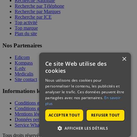
Recherche Nationale
Recherche par Téléphone
Recherche par Marques
Recherche par ICE
Top activité
Top marque
Plan du site
Nos Partenaires
×
Edicom
Ce site Web utilise des
Kompass
E-rdv
cookies
Medicalis
Site contact
Nous utilisons des cookies pour
personnaliser le contenu, les publicités et
Informations légales
analyser le trafic. Ces données peuvent être
partagées avec nos partenaires.
En savoir
Conditions générales de services
plus
Conditions générales de vente
Mentions légales
ACCEPTER TOUT
REFUSER TOUT
Données personnelles
Service WhatsApp
AFFICHER LES DÉTAILS
Tous droits réservés | © Telecontact 2026