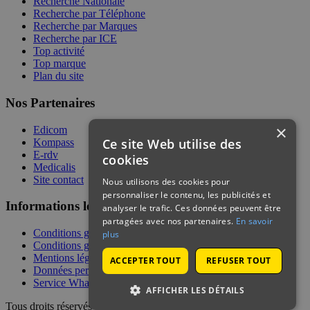
Recherche Nationale
Recherche par Téléphone
Recherche par Marques
Recherche par ICE
Top activité
Top marque
Plan du site
Nos Partenaires
×
Edicom
Ce site Web utilise des
Kompass
E-rdv
cookies
Medicalis
Site contact
Nous utilisons des cookies pour
personnaliser le contenu, les publicités et
Informations légales
analyser le trafic. Ces données peuvent être
partagées avec nos partenaires.
En savoir
Conditions générales de services
plus
Conditions générales de vente
Mentions légales
ACCEPTER TOUT
REFUSER TOUT
Données personnelles
Service WhatsApp
AFFICHER LES DÉTAILS
Tous droits réservés | © Telecontact 2026