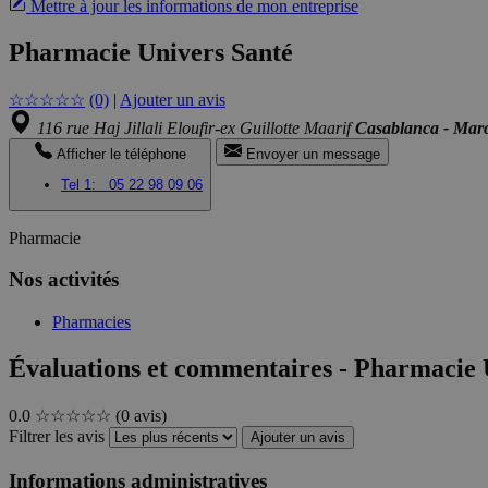
Mettre à jour les informations de mon entreprise
Pharmacie Univers Santé
☆
☆
☆
☆
☆
(0)
|
Ajouter un avis
116 rue Haj Jillali Eloufir-ex Guillotte Maarif
Casablanca - Mar
Afficher le téléphone
Envoyer un message
Tel 1:
05 22 98 09 06
Pharmacie
Nos activités
Pharmacies
Évaluations et commentaires - Pharmacie 
0.0
☆☆☆☆☆
(0 avis)
Filtrer les avis
Ajouter un avis
Informations administratives