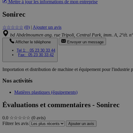
Mettre à jour les informations de mon entreprise
Sonirec
☆
☆
☆
☆
☆
(0)
|
Ajouter un avis
bd Abdelmoumen ang. rue Tripoli, Central Park, imm. A, 2°ét. 
Afficher le téléphone
Envoyer un message
Tel 1:
05 23 30 33 44
Fax:
05 23 30 33 42
Importation et distribution de machine et équipement pour l'industrie p
Nos activités
Matières plastiques (équipements)
Évaluations et commentaires - Sonirec
0.0
☆☆☆☆☆
(0 avis)
Filtrer les avis
Ajouter un avis