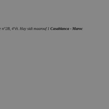
e n°2B, 4°ét. Hay sidi maarouf 1
Casablanca - Maroc