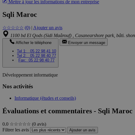
Mettre à jour les informations de mon entreprise
Sqli Maroc
☆
☆
☆
☆
☆
(0)
|
Ajouter un avis
1100 bd El Qods (Sidi Maârouf) , Casanearshore park, bâti. shor
Afficher le téléphone
Envoyer un message
Tel 1:
05 22 98 41 10
Tel 2:
05 22 98 40 77
Fax:
05 22 98 40 77
Développement informatique
Nos activités
Informatique (études et conseils)
Évaluations et commentaires - Sqli Maroc
0.0
☆☆☆☆☆
(0 avis)
Filtrer les avis
Ajouter un avis