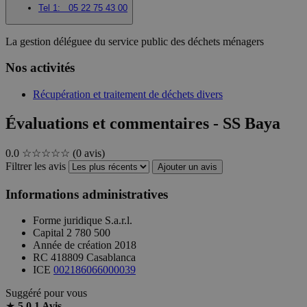
Tel 1:
05 22 75 43 00
La gestion déléguee du service public des déchets ménagers
Nos activités
Récupération et traitement de déchets divers
Évaluations et commentaires - SS Baya
0.0
☆☆☆☆☆
(0 avis)
Filtrer les avis
Ajouter un avis
Informations administratives
Forme juridique
S.a.r.l.
Capital
2 780 500
Année de création
2018
RC
418809 Casablanca
ICE
002186066000039
Suggéré pour vous
★
5.0
1 Avis