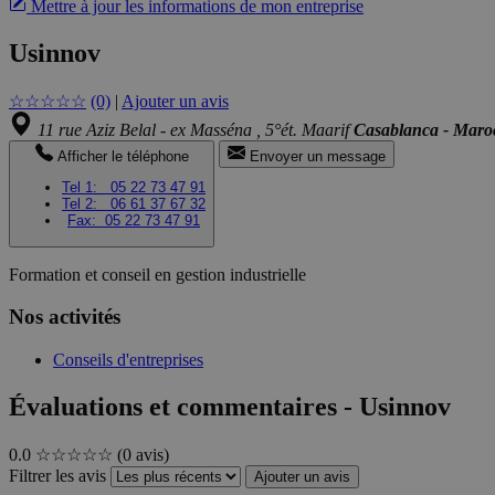
Mettre à jour les informations de mon entreprise
Usinnov
☆
☆
☆
☆
☆
(0)
|
Ajouter un avis
11 rue Aziz Belal - ex Masséna , 5°ét. Maarif
Casablanca - Maro
Afficher le téléphone
Envoyer un message
Tel 1:
05 22 73 47 91
Tel 2:
06 61 37 67 32
Fax:
05 22 73 47 91
Formation et conseil en gestion industrielle
Nos activités
Conseils d'entreprises
Évaluations et commentaires - Usinnov
0.0
☆☆☆☆☆
(0 avis)
Filtrer les avis
Ajouter un avis