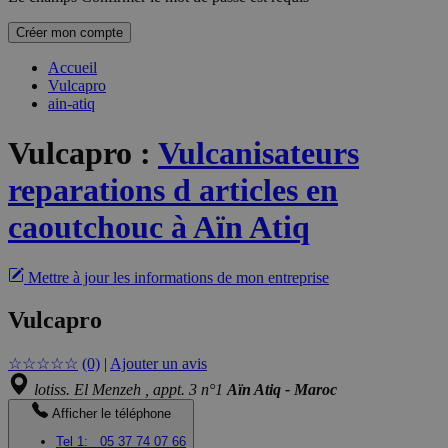
Créer mon compte
Accueil
Vulcapro
ain-atiq
Vulcapro
:
Vulcanisateurs
reparations d articles en
caoutchouc à Aïn Atiq
Mettre à jour les informations de mon entreprise
Vulcapro
☆
☆
☆
☆
☆
(0)
|
Ajouter un avis
lotiss. El Menzeh , appt. 3 n°1
Aïn Atiq - Maroc
Afficher le téléphone
Tel 1:
05 37 74 07 66