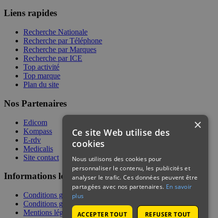
Liens rapides
Recherche Nationale
Recherche par Téléphone
Recherche par Marques
Recherche par ICE
Top activité
Top marque
Plan du site
Nos Partenaires
×
Edicom
Ce site Web utilise des
Kompass
E-rdv
cookies
Medicalis
Site contact
Nous utilisons des cookies pour
personnaliser le contenu, les publicités et
Informations légales
analyser le trafic. Ces données peuvent être
partagées avec nos partenaires.
En savoir
Conditions générales de services
plus
Conditions générales de vente
Mentions légales
ACCEPTER TOUT
REFUSER TOUT