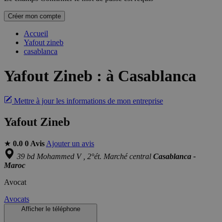
Créer mon compte
Accueil
Yafout zineb
casablanca
Yafout Zineb
:
à Casablanca
Mettre à jour les informations de mon entreprise
Yafout Zineb
★
0.0
0 Avis
Ajouter un avis
39 bd Mohammed V , 2°ét. Marché central
Casablanca -
Maroc
Avocat
Avocats
Afficher le téléphone