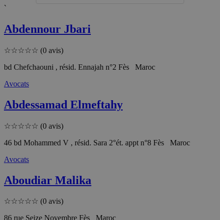
`
Abdennour Jbari
☆
☆
☆
☆
☆
(0 avis)
bd Chefchaouni , résid. Ennajah n°2 Fès Maroc
Avocats
Abdessamad Elmeftahy
☆
☆
☆
☆
☆
(0 avis)
46 bd Mohammed V , résid. Sara 2°ét. appt n°8 Fès Maroc
Avocats
Aboudiar Malika
☆
☆
☆
☆
☆
(0 avis)
86 rue Seize Novembre Fès Maroc