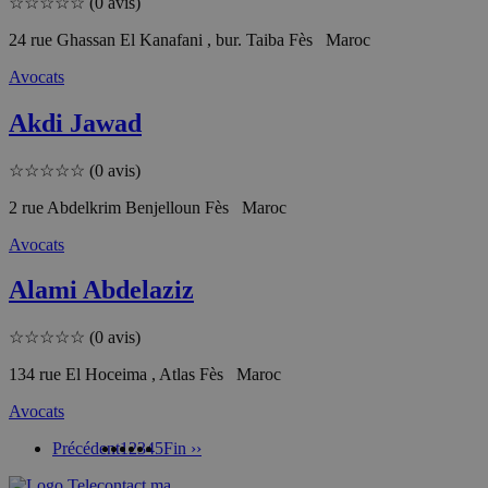
☆
☆
☆
☆
☆
(0 avis)
24 rue Ghassan El Kanafani , bur. Taiba Fès Maroc
Avocats
Akdi Jawad
☆
☆
☆
☆
☆
(0 avis)
2 rue Abdelkrim Benjelloun Fès Maroc
Avocats
Alami Abdelaziz
☆
☆
☆
☆
☆
(0 avis)
134 rue El Hoceima , Atlas Fès Maroc
Avocats
Précédent
1
2
3
4
5
Fin ››