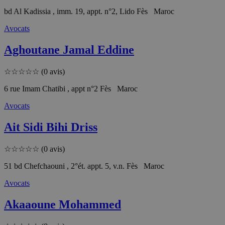
bd Al Kadissia , imm. 19, appt. n°2, Lido Fès Maroc
Avocats
Aghoutane Jamal Eddine
☆
☆
☆
☆
☆
(0 avis)
6 rue Imam Chatibi , appt n°2 Fès Maroc
Avocats
Ait Sidi Bihi Driss
☆
☆
☆
☆
☆
(0 avis)
51 bd Chefchaouni , 2°ét. appt. 5, v.n. Fès Maroc
Avocats
Akaaoune Mohammed