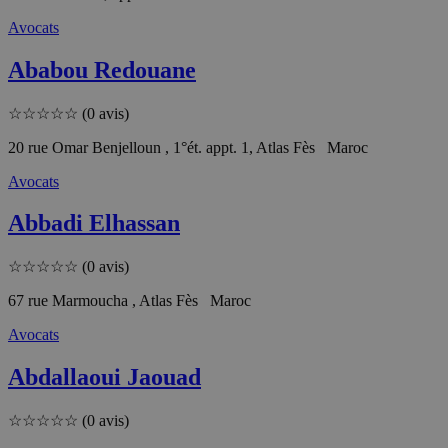
Avocats
Ababou Redouane
☆
☆
☆
☆
☆
(0 avis)
20 rue Omar Benjelloun , 1°ét. appt. 1, Atlas Fès Maroc
Avocats
Abbadi Elhassan
☆
☆
☆
☆
☆
(0 avis)
67 rue Marmoucha , Atlas Fès Maroc
Avocats
Abdallaoui Jaouad
☆
☆
☆
☆
☆
(0 avis)