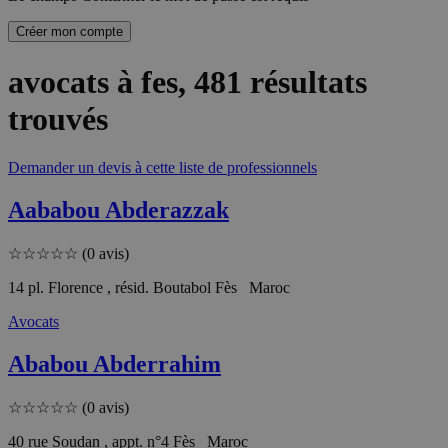
Créer mon compte
avocats à fes
, 481 résultats
trouvés
Demander un devis à cette liste de professionnels
Aababou Abderazzak
☆
☆
☆
☆
☆
(0 avis)
14 pl. Florence , résid. Boutabol Fès Maroc
Avocats
Ababou Abderrahim
☆
☆
☆
☆
☆
(0 avis)
40 rue Soudan , appt. n°4 Fès Maroc