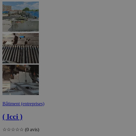
Bâtiment (entreprises)
( Icci )
☆
☆
☆
☆
☆
(0 avis)