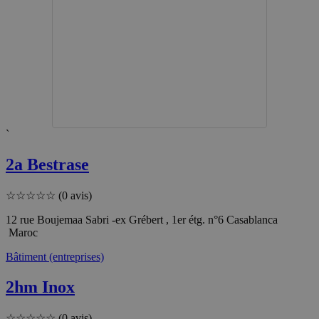
`
2a Bestrase
☆
☆
☆
☆
☆
(0 avis)
12 rue Boujemaa Sabri -ex Grébert , 1er étg. n°6 Casablanca
Maroc
Bâtiment (entreprises)
2hm Inox
☆
☆
☆
☆
☆
(0 avis)