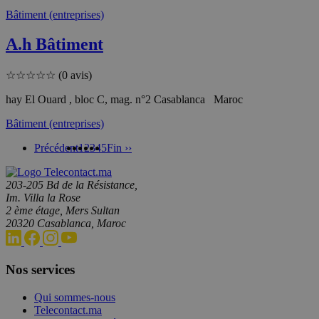
Bâtiment (entreprises)
A.h Bâtiment
☆
☆
☆
☆
☆
(0 avis)
hay El Ouard , bloc C, mag. n°2 Casablanca Maroc
Bâtiment (entreprises)
Précédent
1
2
3
4
5
Fin ››
203-205 Bd de la Résistance,
Im. Villa la Rose
2 ème étage, Mers Sultan
20320 Casablanca, Maroc
Nos services
Qui sommes-nous
Telecontact.ma