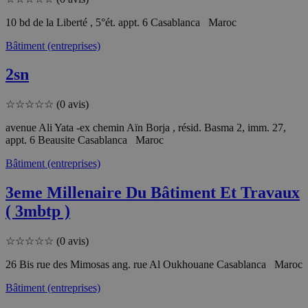
10 bd de la Liberté , 5°ét. appt. 6 Casablanca Maroc
Bâtiment (entreprises)
2sn
☆
☆
☆
☆
☆
(0 avis)
avenue Ali Yata -ex chemin Aïn Borja , résid. Basma 2, imm. 27,
appt. 6 Beausite Casablanca Maroc
Bâtiment (entreprises)
3eme Millenaire Du Bâtiment Et Travaux
( 3mbtp )
☆
☆
☆
☆
☆
(0 avis)
26 Bis rue des Mimosas ang. rue Al Oukhouane Casablanca Maroc
Bâtiment (entreprises)