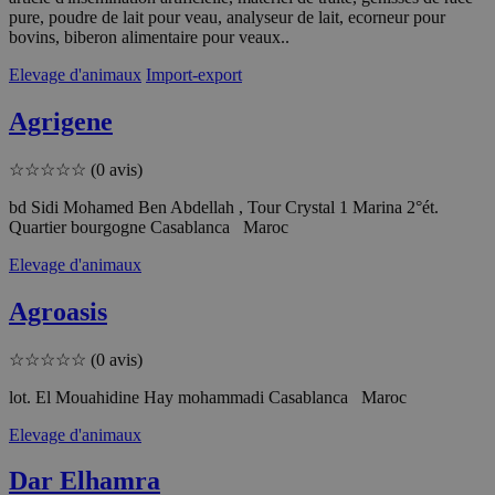
pure, poudre de lait pour veau, analyseur de lait, ecorneur pour
bovins, biberon alimentaire pour veaux..
Elevage d'animaux
Import-export
Agrigene
☆
☆
☆
☆
☆
(0 avis)
bd Sidi Mohamed Ben Abdellah , Tour Crystal 1 Marina 2°ét.
Quartier bourgogne Casablanca Maroc
Elevage d'animaux
Agroasis
☆
☆
☆
☆
☆
(0 avis)
lot. El Mouahidine Hay mohammadi Casablanca Maroc
Elevage d'animaux
Dar Elhamra