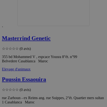
`
Masterrind Genetic
☆
☆
☆
☆
☆
(0 avis)
355 bd Mohammed V , espcace Yousra 8°ét. n°99
Belvedere Casablanca Maroc
Elevage d'animaux
Poussin Essaouira
☆
☆
☆
☆
☆
(0 avis)
rue Zarhoun - ex Reims ang. rue Suippes, 2°ét. Quartier mers sultan
1 Casablanca Maroc