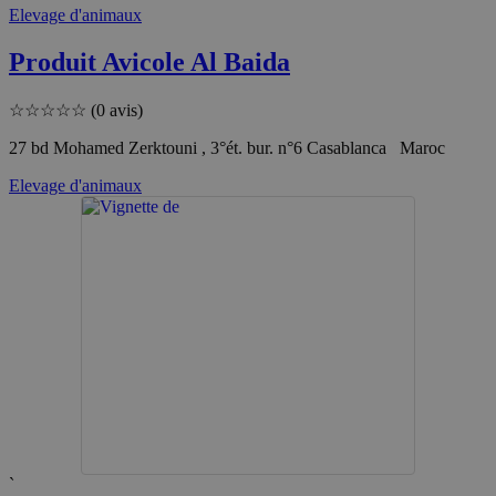
Elevage d'animaux
Produit Avicole Al Baida
☆
☆
☆
☆
☆
(0 avis)
27 bd Mohamed Zerktouni , 3°ét. bur. n°6 Casablanca Maroc
Elevage d'animaux
`