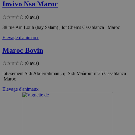
Invivo Nsa Maroc
☆
☆
☆
☆
☆
(0 avis)
38 rue Ain Louh (hay Salam) , lot Chems Casablanca Maroc
Elevage d'animaux
Maroc Bovin
☆
☆
☆
☆
☆
(0 avis)
lotissement Sidi Abderrahman , q. Sidi Maârouf n°25 Casablanca
Maroc
Elevage d'animaux