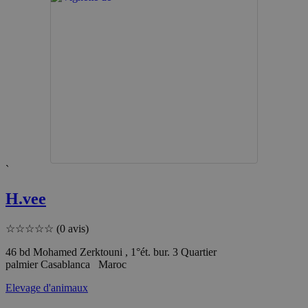
`
H.vee
☆
☆
☆
☆
☆
(0 avis)
46 bd Mohamed Zerktouni , 1°ét. bur. 3 Quartier
palmier Casablanca Maroc
Elevage d'animaux