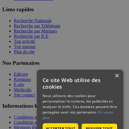
Liens rapides
Recherche Nationale
Recherche par Téléphone
Recherche par Marques
Recherche par ICE
Top activité
Top marque
Plan du site
Nos Partenaires
×
Edicom
Ce site Web utilise des
Kompass
E-rdv
cookies
Medicalis
Site contact
Nous utilisons des cookies pour
personnaliser le contenu, les publicités et
Informations légales
analyser le trafic. Ces données peuvent être
partagées avec nos partenaires.
En savoir
Conditions générales de services
plus
Conditions générales de vente
Mentions légales
ACCEPTER TOUT
REFUSER TOUT