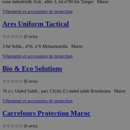
zone industrielle Azit , allée 3, lot n°80 bis Tanger Maroc
Vêtements et accessoires de protection
Ares Uniform Tactical
☆
☆
☆
☆
☆
(0 avis)
3 bd Sebta , 4°ét. n°6 Mohammedia Maroc
Vêtements et accessoires de protection
Bio & Eco Solutions
☆
☆
☆
☆
☆
(0 avis)
76 z.i. Ouled Saleh , parc Cfcim Z.i ouled salah Bouskoura Maroc
Vêtements et accessoires de protection
Carrefours Protection Maroc
☆
☆
☆
☆
☆
(0 avis)