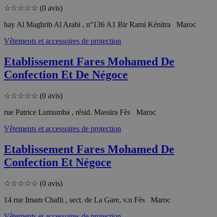
☆
☆
☆
☆
☆
(0 avis)
hay Al Maghrib Al Arabi , n°136 A1 Bir Rami Kénitra Maroc
Vêtements et accessoires de protection
Etablissement Fares Mohamed De
Confection Et De Négoce
☆
☆
☆
☆
☆
(0 avis)
rue Patrice Lumumba , résid. Massira Fès Maroc
Vêtements et accessoires de protection
Etablissement Fares Mohamed De
Confection Et Négoce
☆
☆
☆
☆
☆
(0 avis)
14 rue Imam Chafii , sect. de La Gare, v.n Fès Maroc
Vêtements et accessoires de protection