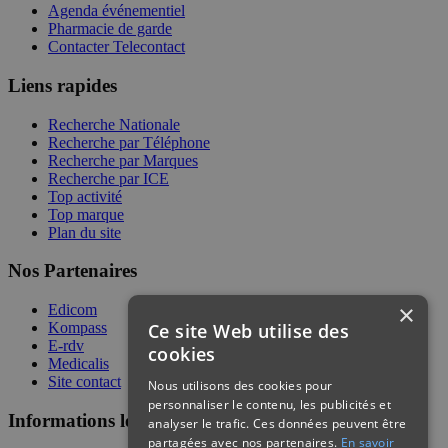
Agenda événementiel
Pharmacie de garde
Contacter Telecontact
Liens rapides
Recherche Nationale
Recherche par Téléphone
Recherche par Marques
Recherche par ICE
Top activité
Top marque
Plan du site
Nos Partenaires
×
Edicom
Ce site Web utilise des
Kompass
E-rdv
cookies
Medicalis
Site contact
Nous utilisons des cookies pour
personnaliser le contenu, les publicités et
Informations légales
analyser le trafic. Ces données peuvent être
partagées avec nos partenaires.
En savoir