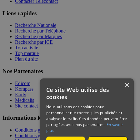
Contacter Telecontact
Liens rapides
Recherche Nationale
Recherche par Téléphone
Recherche par Marques
Recherche par ICE
Top activité
Top marque
Plan du site
Nos Partenaires
×
Edicom
Ce site Web utilise des
Kompass
E-rdv
cookies
Medicalis
Site contact
Nous utilisons des cookies pour
personnaliser le contenu, les publicités et
Informations légales
analyser le trafic. Ces données peuvent être
partagées avec nos partenaires.
En savoir
Conditions générales de services
plus
Conditions générales de vente