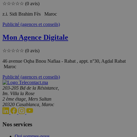
☆
☆
☆
☆
☆
(0 avis)
z.i. Sidi Brahim Fès Maroc
Publicité (agences et conseils)
Mon Agence Digitale
☆
☆
☆
☆
☆
(0 avis)
46 avenue Oqba Bnou Nafiaa - Rabat , appt. n°30, Agdal Rabat
Maroc
Publicité (agences et conseils)
203-205 Bd de la Résistance,
Im. Villa la Rose
2 ème étage, Mers Sultan
20320 Casablanca, Maroc
Nos services
Qui sommes-nous