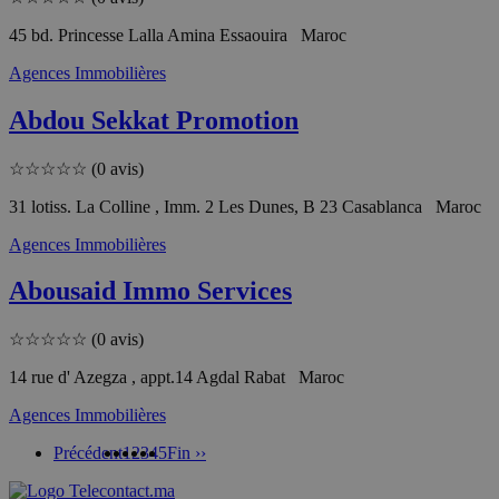
45 bd. Princesse Lalla Amina Essaouira Maroc
Agences Immobilières
Abdou Sekkat Promotion
☆
☆
☆
☆
☆
(0 avis)
31 lotiss. La Colline , Imm. 2 Les Dunes, B 23 Casablanca Maroc
Agences Immobilières
Abousaid Immo Services
☆
☆
☆
☆
☆
(0 avis)
14 rue d' Azegza , appt.14 Agdal Rabat Maroc
Agences Immobilières
Précédent
1
2
3
4
5
Fin ››