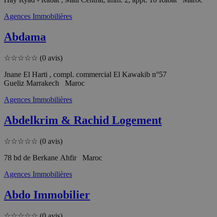
Agences Immobilières
Abdama
☆
☆
☆
☆
☆
(0 avis)
Jnane El Harti , compl. commercial El Kawakib n°57
Gueliz Marrakech Maroc
Agences Immobilières
Abdelkrim & Rachid Logement
☆
☆
☆
☆
☆
(0 avis)
78 bd de Berkane Ahfir Maroc
Agences Immobilières
Abdo Immobilier
☆
☆
☆
☆
☆
(0 avis)