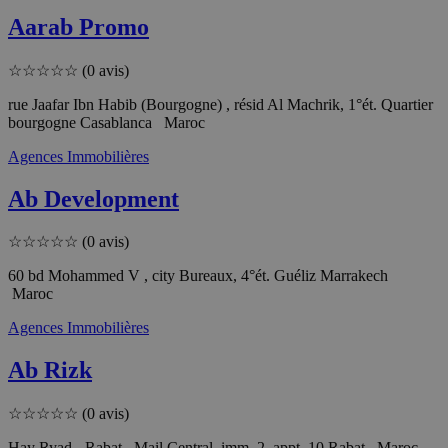
Aarab Promo
☆
☆
☆
☆
☆
(0 avis)
rue Jaafar Ibn Habib (Bourgogne) , résid Al Machrik, 1°ét. Quartier
bourgogne Casablanca Maroc
Agences Immobilières
Ab Development
☆
☆
☆
☆
☆
(0 avis)
60 bd Mohammed V , city Bureaux, 4°ét. Guéliz Marrakech
Maroc
Agences Immobilières
Ab Rizk
☆
☆
☆
☆
☆
(0 avis)
Hay Ryad - Rabat , Mail Central, imm. 2, appt. 10 Rabat Maroc