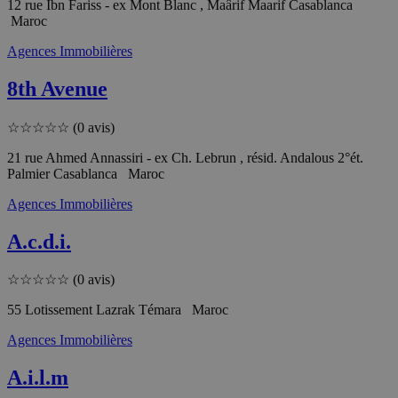
12 rue Ibn Fariss - ex Mont Blanc , Maârif Maarif Casablanca
Maroc
Agences Immobilières
8th Avenue
☆
☆
☆
☆
☆
(0 avis)
21 rue Ahmed Annassiri - ex Ch. Lebrun , résid. Andalous 2°ét.
Palmier Casablanca Maroc
Agences Immobilières
A.c.d.i.
☆
☆
☆
☆
☆
(0 avis)
55 Lotissement Lazrak Témara Maroc
Agences Immobilières
A.i.l.m