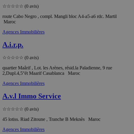
☆
☆
☆
☆
☆
(0 avis)
route Cabo Negro , compl. Mangli bloc A4-a5-a6 rdc. Martil
Maroc
Agences Immobilières
A.i.r.p.
☆
☆
☆
☆
☆
(0 avis)
quartier Maârif , Lot. les Arènes, résid.la Paladienne, 9 rue
2,Dupl.4,5°ét Maarif Casablanca Maroc
Agences Immobilières
A.v.l Immo Service
☆
☆
☆
☆
☆
(0 avis)
45 lotiss. Riad Zitoune , Tranche B Meknès Maroc
Agences Immobilières