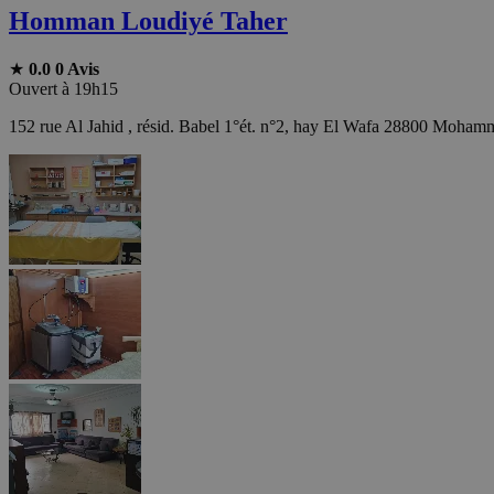
Homman Loudiyé Taher
★
0.0
0 Avis
Ouvert à 19h15
152 rue Al Jahid , résid. Babel 1°ét. n°2, hay El Wafa 28800 Moha