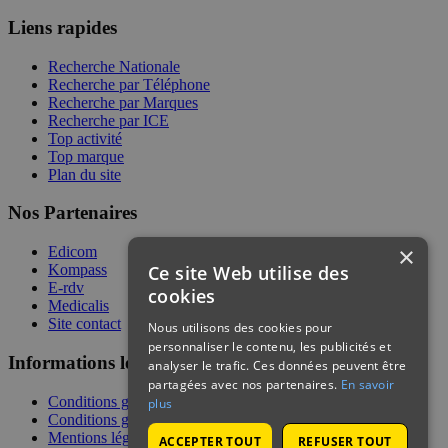
Liens rapides
Recherche Nationale
Recherche par Téléphone
Recherche par Marques
Recherche par ICE
Top activité
Top marque
Plan du site
Nos Partenaires
×
Edicom
Ce site Web utilise des
Kompass
E-rdv
cookies
Medicalis
Site contact
Nous utilisons des cookies pour
personnaliser le contenu, les publicités et
Informations légales
analyser le trafic. Ces données peuvent être
partagées avec nos partenaires.
En savoir
Conditions générales de services
plus
Conditions générales de vente
Mentions légales
ACCEPTER TOUT
REFUSER TOUT