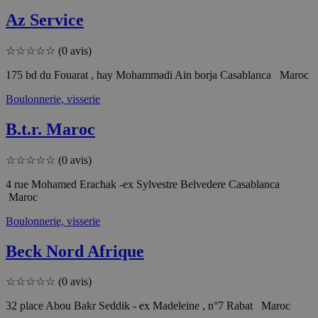
Az Service
☆
☆
☆
☆
☆
(0 avis)
175 bd du Fouarat , hay Mohammadi Ain borja Casablanca Maroc
Boulonnerie, visserie
B.t.r. Maroc
☆
☆
☆
☆
☆
(0 avis)
4 rue Mohamed Erachak -ex Sylvestre Belvedere Casablanca
Maroc
Boulonnerie, visserie
Beck Nord Afrique
☆
☆
☆
☆
☆
(0 avis)
32 place Abou Bakr Seddik - ex Madeleine , n°7 Rabat Maroc