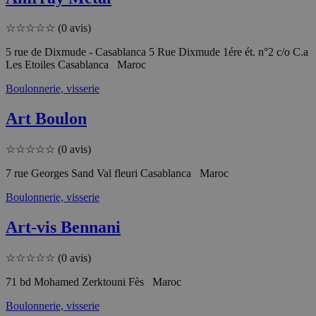
☆
☆
☆
☆
☆
(0 avis)
5 rue de Dixmude - Casablanca 5 Rue Dixmude 1ére ét. n°2 c/o C.a
Les Etoiles Casablanca Maroc
Boulonnerie, visserie
Art Boulon
☆
☆
☆
☆
☆
(0 avis)
7 rue Georges Sand Val fleuri Casablanca Maroc
Boulonnerie, visserie
Art-vis Bennani
☆
☆
☆
☆
☆
(0 avis)
71 bd Mohamed Zerktouni Fès Maroc
Boulonnerie, visserie