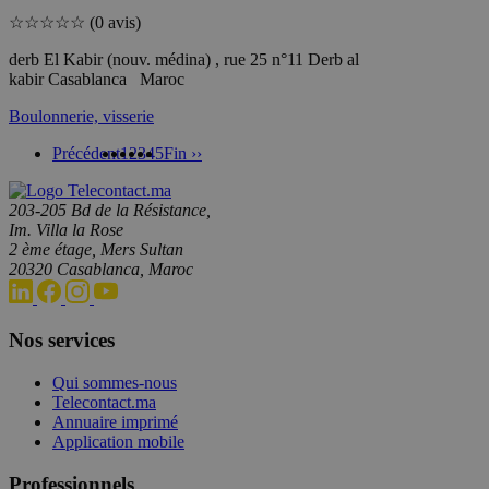
☆
☆
☆
☆
☆
(0 avis)
derb El Kabir (nouv. médina) , rue 25 n°11 Derb al
kabir Casablanca Maroc
Boulonnerie, visserie
Précédent
1
2
3
4
5
Fin ››
203-205 Bd de la Résistance,
Im. Villa la Rose
2 ème étage, Mers Sultan
20320 Casablanca, Maroc
Nos services
Qui sommes-nous
Telecontact.ma
Annuaire imprimé
Application mobile
Professionnels