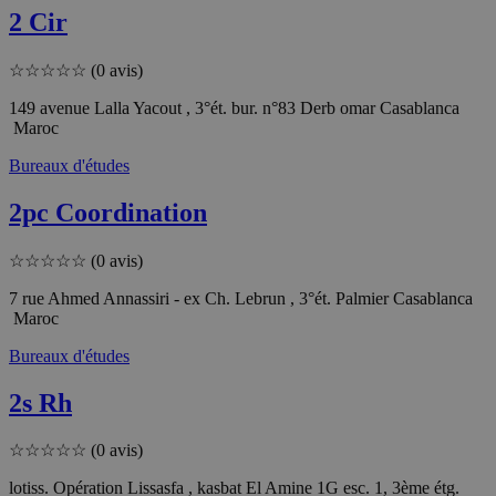
2 Cir
☆
☆
☆
☆
☆
(0 avis)
149 avenue Lalla Yacout , 3°ét. bur. n°83 Derb omar Casablanca
Maroc
Bureaux d'études
2pc Coordination
☆
☆
☆
☆
☆
(0 avis)
7 rue Ahmed Annassiri - ex Ch. Lebrun , 3°ét. Palmier Casablanca
Maroc
Bureaux d'études
2s Rh
☆
☆
☆
☆
☆
(0 avis)
lotiss. Opération Lissasfa , kasbat El Amine 1G esc. 1, 3ème étg.