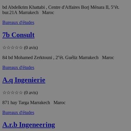
bd Abdelkrim Khattabi , Centre d'Affaires Borj Ménara II, 5°ét.
bur.21A Marrakech Maroc
Bureaux d'études
7b Consult
☆
☆
☆
☆
☆
(0 avis)
84 bd Mohamed Zerktouni , 2°ét. Guéliz Marrakech Maroc
Bureaux d'études
A.q Ingenierie
☆
☆
☆
☆
☆
(0 avis)
871 hay Targa Marrakech Maroc
Bureaux d'études
A.r.b Ingeneering