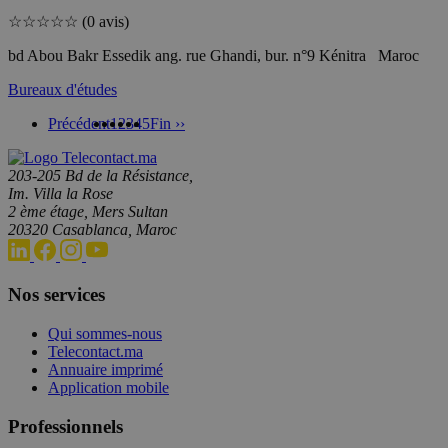
☆
☆
☆
☆
☆
(0 avis)
bd Abou Bakr Essedik ang. rue Ghandi, bur. n°9 Kénitra Maroc
Bureaux d'études
Précédent
1
2
3
4
5
Fin ››
203-205 Bd de la Résistance,
Im. Villa la Rose
2 ème étage, Mers Sultan
20320 Casablanca, Maroc
Nos services
Qui sommes-nous
Telecontact.ma
Annuaire imprimé
Application mobile
Professionnels