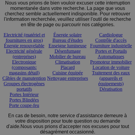
Nous vous prions de bien vouloir excuser cette interruption
momentanée dans votre recherche. La page que vous
cherchez semble actuellement indisponible. Pour retrouver
l'information recherchée, veuillez utiliser l'outil de recherche
en tête de page ou parcourir nos catégories.
Electricité (matériel et
Énergie solaire
Cardiologue
fournitures en gros)
Bureau d'études
Contrôle d'accès
Énergie renouvelable
Enseigne lumineuse
Fourniture industrielle
Electricité générale
Désenfumage
Portes et Portails
(entreprises)
Mobilier de bureau
Automatiques
Electronique
Climatisation
Promoteur immobilier
(composants:
Placard
Location de voiture
magasins détail)
Cuisine équipée
Traitement des eaux
Câbles de manutention
Nettoyage entreprises
(appareils et
Groupes électrogènes
équipements)
portatifs
Dératisation
Portes Intérieur
Portes Blindées
Porte coupe-feu
En cas de besoin, notre service d'assistance demeure à
votre disposition pour toute question ou demande
d'aide.Nous vous prions d'accepter nos excuses pour tout
désagrément occasionné.