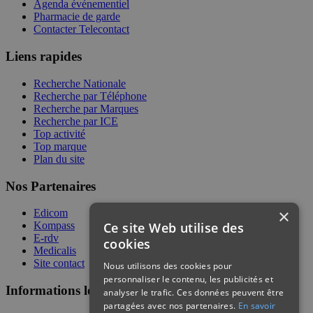
Agenda événementiel
Pharmacie de garde
Contacter Telecontact
Liens rapides
Recherche Nationale
Recherche par Téléphone
Recherche par Marques
Recherche par ICE
Top activité
Top marque
Plan du site
Nos Partenaires
×
Edicom
Ce site Web utilise des
Kompass
E-rdv
cookies
Medicalis
Site contact
Nous utilisons des cookies pour
personnaliser le contenu, les publicités et
Informations légales
analyser le trafic. Ces données peuvent être
partagées avec nos partenaires.
En savoir