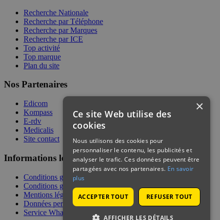
Recherche Nationale
Recherche par Téléphone
Recherche par Marques
Recherche par ICE
Top activité
Top marque
Plan du site
Nos Partenaires
×
Edicom
Ce site Web utilise des
Kompass
E-rdv
cookies
Medicalis
Site contact
Nous utilisons des cookies pour
personnaliser le contenu, les publicités et
Informations légales
analyser le trafic. Ces données peuvent être
partagées avec nos partenaires.
En savoir
Conditions générales de services
plus
Conditions générales de vente
Mentions légales
ACCEPTER TOUT
REFUSER TOUT
Données personnelles
Service WhatsApp
AFFICHER LES DÉTAILS